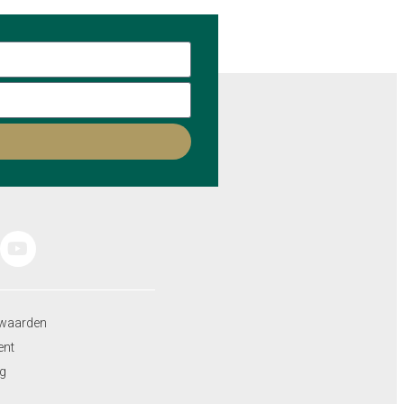
waarden
ent
ng