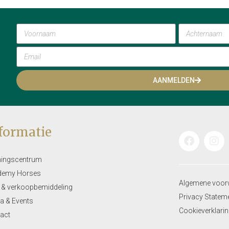
AANMELDEN
formatie
ningscentrum
demy Horses
Algemene voor
 & verkoopbemiddeling
Privacy Statem
a & Events
Cookieverklari
act