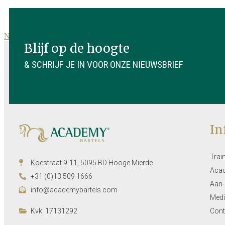
Naar nieuwsoverzicht
Blijf op de hoogte
& SCHRIJF JE IN VOOR ONZE NIEUWSBRIEF
In
Trai
Koestraat 9-11, 5095 BD Hooge Mierde
Aca
+31 (0)13 509 1666
Aan-
info@academybartels.com
Medi
Kvk: 17131292
Cont