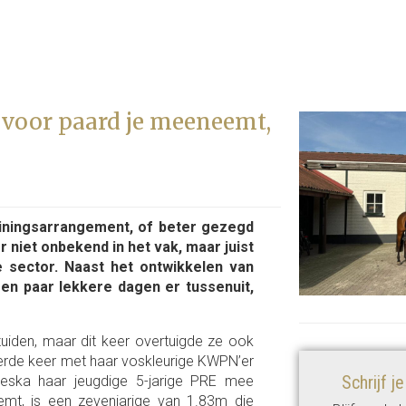
 voor paard je meeneemt,
ainingsarrangement, of beter gezegd
r niet onbekend in het vak, maar juist
 sector. Naast het ontwikkelen van
n paar lekkere dagen er tussenuit,
zuiden, maar dit keer overtuigde ze ook
erde keer met haar voskleurige KWPN’er
Schrijf j
oeska haar jeugdige 5-jarige PRE mee
emt, is een zevenjarige van 1.83m die