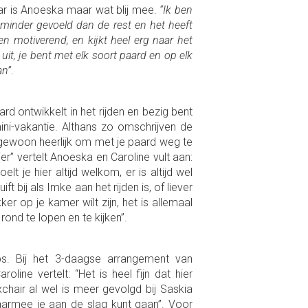
ar is Anoeska maar wat blij mee.
“Ik ben
 minder gevoeld dan de rest en het heeft
en motiverend, en kijkt heel erg naar het
uit, je bent met elk soort paard en op elk
an”
.
ard ontwikkelt in het rijden en bezig bent
ini-vakantie. Althans zo omschrijven de
ok gewoon heerlijk om met je paard weg te
er” vertelt Anoeska en Caroline vult aan:
lt je hier altijd welkom, er is altijd wel
t bij als Imke aan het rijden is, of liever
r op je kamer wilt zijn, het is allemaal
rond te lopen en te kijken”.
ps. Bij het 3-daagse arrangement van
line vertelt: “Het is heel fijn dat hier
chair al wel is meer gevolgd bij Saskia
aarmee je aan de slag kunt gaan”. Voor