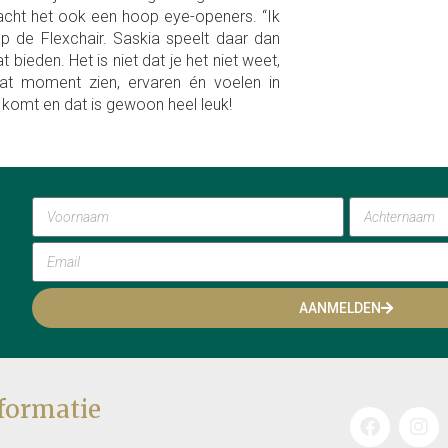
acht het ook een hoop eye-openers. “Ik
p de Flexchair. Saskia speelt daar dan
 bieden. Het is niet dat je het niet weet,
dat moment zien, ervaren én voelen in
 komt en dat is gewoon heel leuk!
AANMELDEN
formatie