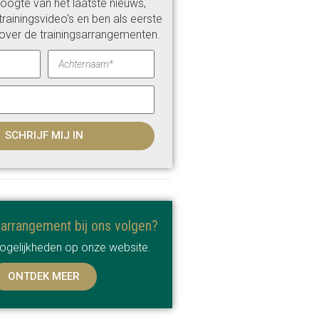
 hoogte van het laatste nieuws,
rainingsvideo's en ben als eerste
over de trainingsarrangementen.
SCHRIJF MIJ IN
sarrangement bij ons volgen?
mogelijkheden op onze website.
ONTDEK MEER