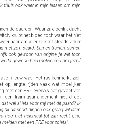
k ik thuis ook weer in mijn lessen om mijn
nen de paarden. Waar zij eigenlijk dacht
itch, kruipt het bloed toch waar het niet
eer haar ambitieuze kant steeds vaker
lag met zo’n paard. Samen trainen, samen
rlijk ook gewoon van origine, je wilt toch
 werkt gewoon heel motiverend om jezelf
latief nieuw was. Het ras kenmerkt zich
op lengte rijden vaak wat moeilijker
ring met een PRE evenals het gevoel van
 een trainingsarrangement niet direct
 dat wel al iets voor mij met dit paard? Ik
g bij dit soort dingen ook graag wil laten
u nog niet helemaal tot zijn recht ging
e melden met een PRE voor zoiets”.