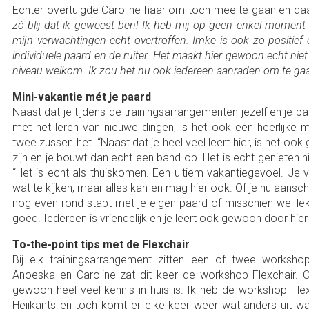
Echter overtuigde Caroline haar om toch mee te gaan en da
zó blij dat ik geweest ben! Ik heb mij op geen enkel moment
mijn verwachtingen echt overtroffen. Imke is ook zo positief 
individuele paard en de ruiter. Het maakt hier gewoon echt niet 
niveau welkom. Ik zou het nu ook iedereen aanraden om te ga
Mini-vakantie mét je paard
Naast dat je tijdens de trainingsarrangementen jezelf en je pa
met het leren van nieuwe dingen, is het ook een heerlijke m
twee zussen het. “Naast dat je heel veel leert hier, is het o
zijn en je bouwt dan echt een band op. Het is echt genieten hi
“Het is echt als thuiskomen. Een ultiem vakantiegevoel. Je voe
wat te kijken, maar alles kan en mag hier ook. Of je nu aanschuif
nog even rond stapt met je eigen paard of misschien wel lekke
goed. Iedereen is vriendelijk en je leert ook gewoon door hier 
To-the-point tips met de Flexchair
Bij elk trainingsarrangement zitten een of twee worksho
Anoeska en Caroline zat dit keer de workshop Flexchair. Caro
gewoon heel veel kennis in huis is. Ik heb de workshop Flex
Heijkants en toch komt er elke keer weer wat anders uit w