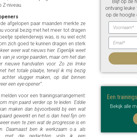
Blijf op de
 Z-niveau.
ontvang leuke t
op de hoogte 
-openers
n de afgelopen paar maanden merkte ze
nu vooral bezig met het meer tot dragen
eetje spelenderwijs was, is nu wel echt
 om zich goed te kunnen dragen en sterk
e keer weer wat nieuws hier. Eigenlijk weet
gen van je vorige paarden, maar om het dan
eer nieuwe handvaten voor. Zo zei Imke
t het totale plaatje, terwijl ik mij bezig
 achter vlugger maken, op dat binnen
weer een eye-opener”
.
 melden voor een trainingsarrangement:
Een training
om mijn paard verder op te leiden. Eddie
Bekijk alle 
r kan maken dan bijvoorbeeld bij een wat
paard gewerkt en het is dan heel fijn om
 weer even te zien wat de progressie is en
. Daarnaast ben ik werkzaam o.a. als
ok met die gedachten volg ik een