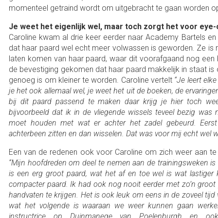
momenteel getraind wordt om uitgebracht te gaan worden op
Je weet het eigenlijk wel, maar toch zorgt het voor eye
Caroline kwam al drie keer eerder naar Academy Bartels e
dat haar paard wel echt meer volwassen is geworden. Ze is 
laten komen van haar paard, waar dit voorafgaand nog een b
de bevestiging gekomen dat haar paard makkelijk in staat is
genoeg is om kleiner te worden. Caroline vertelt
“Je leert elk
je het ook allemaal wel, je weet het uit de boeken, de ervarin
bij dit paard passend te maken daar krijg je hier toch w
bijvoorbeeld dat ik in de vliegende wissels teveel bezig was me
moet houden met wat er achter het zadel gebeurd. Eerst
achterbeen zitten en dan wisselen. Dat was voor mij echt wel 
Een van de redenen ook voor Caroline om zich weer aan te
“Mijn hoofdreden om deel te nemen aan de trainingsweken is 
is een erg groot paard, wat het af en toe wel is wat lastige
compacter paard. Ik had ook nog nooit eerder met zo’n groot 
handvaten te krijgen. Het is ook leuk om eens in de zoveel tijd
wat het volgende is waaraan we weer kunnen gaan werken
instructrice op Duinmanege van Poelenburgh en o