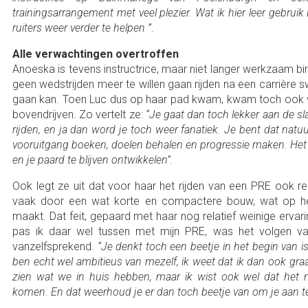
trainingsarrangement met veel plezier. Wat ik hier leer gebrui
ruiters weer verder te helpen ”
.
Alle verwachtingen overtroffen
Anoeska is tevens instructrice, maar niet langer werkzaam bin
geen wedstrijden meer te willen gaan rijden na een carrière sw
gaan kan. Toen Luc dus op haar pad kwam, kwam toch ook w
bovendrijven. Zo vertelt ze:
“Je gaat dan toch lekker aan de s
rijden, en ja dan word je toch weer fanatiek. Je bent dat natuu
vooruitgang boeken, doelen behalen en progressie maken. Het
en je paard te blijven ontwikkelen”.
Ook legt ze uit dat voor haar het rijden van een PRE ook re
vaak door een wat korte en compactere bouw, wat op het 
maakt. Dat feit, gepaard met haar nog relatief weinige erva
pas ik daar wel tussen met mijn PRE, was het volgen van
vanzelfsprekend.
“Je denkt toch een beetje in het begin van is
ben echt wel ambitieus van mezelf, ik weet dat ik dan ook graa
zien wat we in huis hebben, maar ik wist ook wel dat het n
komen. En dat weerhoud je er dan toch beetje van om je aan t