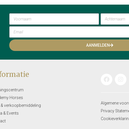
AANMELDEN
formatie
ningscentrum
demy Horses
Algemene voor
 & verkoopbemiddeling
Privacy Statem
a & Events
Cookieverklari
act