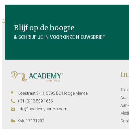
Naar nieuwsoverzicht
Blijf op de hoogte
& SCHRIJF JE IN VOOR ONZE NIEUWSBRIEF
In
Trai
Koestraat 9-11, 5095 BD Hooge Mierde
Aca
+31 (0)13 509 1666
Aan-
info@academybartels.com
Medi
Kvk: 17131292
Cont