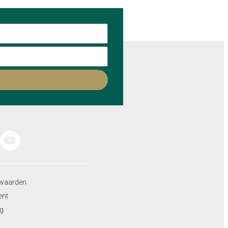
waarden
ent
ng