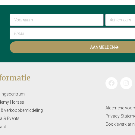
AANMELDEN
formatie
ningscentrum
demy Horses
Algemene voor
 & verkoopbemiddeling
Privacy Statem
a & Events
Cookieverklari
act