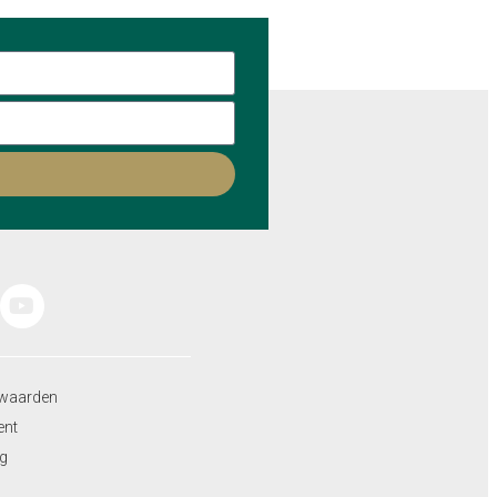
waarden
ent
ng