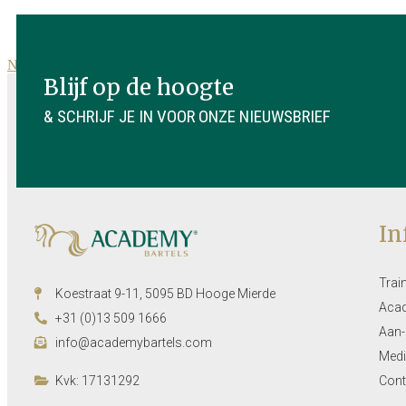
Naar nieuwsoverzicht
Blijf op de hoogte
& SCHRIJF JE IN VOOR ONZE NIEUWSBRIEF
In
Trai
Koestraat 9-11, 5095 BD Hooge Mierde
Aca
+31 (0)13 509 1666
Aan-
info@academybartels.com
Medi
Kvk: 17131292
Cont