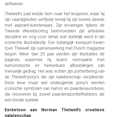
definiëren.
Thelwell’s pad leidde hem naar het lesgeven, waar hij
zijn vaardigheden verfijnde terwijl hij zijn kennis deelde
met aspirant-kunstenaars. Zijn ervaringen tijdens de
Tweede Wereldoorlog beïnvloedden zijn artistieke
discipline en oog voor detail, wat duidelijk werd in zijn
iconische illustratiestijl. Een belangrijk keerpunt kwam
toen Thelwell zijn samenwerking met Punch magazine
begon. Meer dan 25 jaar sierden zijn illustraties de
pagina’s, waarmee hij lezers vermaakte met
humoristische en herkenbare afbeeldingen van
menselijk gedrag. Het was echter zijn portrettering van
de Thelwell-pony’s die zijn nalatenschap verzekerde.
Deze lieve maar wel ondeugende pony’s werden
iconische symbolen van humor en paardenavonturen,
die resoneren bij zowel paardensportliefhebbers als
een breder publiek.
Eerbetoon aan Norman Thelwell’s creatieve
nalatenschap