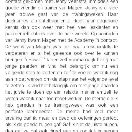
contact gekomen met Jenny Veenstra, inmiddels een
goede vriendin en trainer van Magen. Jenny is al vele
jaren trouwe gast van de trainingsweken. Haar
deelnames zijn ontelbaar en zij deelt haar opgedane
kennis dan ook weer met heel veel lesklanten en
paardenliefhebbers over de hele wereld. Op aanraden
van Jenny kwam Magen met de Academy in contact.
De wens van Magen was om haar dressuurskills te
verbeteren en al het geleerde ook over te kunnen
brengen in Hawaï. ‘’Ik ben zelf voornamelijk bezig met
jonge paarden en vind het belangrijk om nu een
volgende stap te zetten en zelf te voelen waar ik nog
aan moet werken om de stap naar het volgende level
te zetten. Ik vind het belangrijk om met jonge paarden
het juiste te doen op een relaxte manier en zelf te
weten waar ik naar toe moet werken. De merrie die ik
heb gereden in de trainingsweek was ook een
perfecte leermeester. De merrie had veel meer
ervaring dan ik, maar en deed de oefeningen perfect
als ik de goede hulpen gaf. Gaf ik niet de juiste hulpen,
dan gaf ze dat ook direct aan en kon ik hier samen