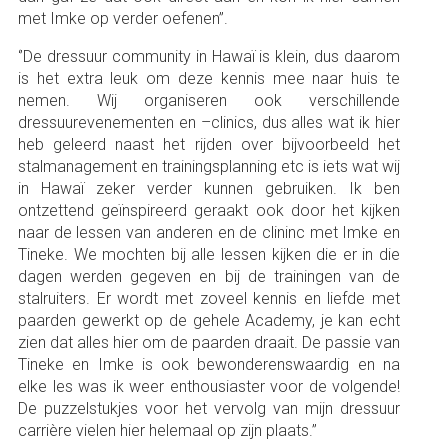
met Imke op verder oefenen’’.
‘’De dressuur community in Hawaï is klein, dus daarom
is het extra leuk om deze kennis mee naar huis te
nemen. Wij organiseren ook verschillende
dressuurevenementen en –clinics, dus alles wat ik hier
heb geleerd naast het rijden over bijvoorbeeld het
stalmanagement en trainingsplanning etc is iets wat wij
in Hawaï zeker verder kunnen gebruiken. Ik ben
ontzettend geïnspireerd geraakt ook door het kijken
naar de lessen van anderen en de clininc met Imke en
Tineke. We mochten bij alle lessen kijken die er in die
dagen werden gegeven en bij de trainingen van de
stalruiters. Er wordt met zoveel kennis en liefde met
paarden gewerkt op de gehele Academy, je kan echt
zien dat alles hier om de paarden draait. De passie van
Tineke en Imke is ook bewonderenswaardig en na
elke les was ik weer enthousiaster voor de volgende!
De puzzelstukjes voor het vervolg van mijn dressuur
carrière vielen hier helemaal op zijn plaats.’’