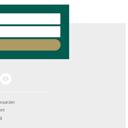
waarden
ent
ng