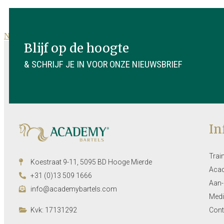
Naar nieuwsoverzicht
Blijf op de hoogte
& SCHRIJF JE IN VOOR ONZE NIEUWSBRIEF
In
Trai
Koestraat 9-11, 5095 BD Hooge Mierde
Aca
+31 (0)13 509 1666
Aan-
info@academybartels.com
Medi
Kvk: 17131292
Cont