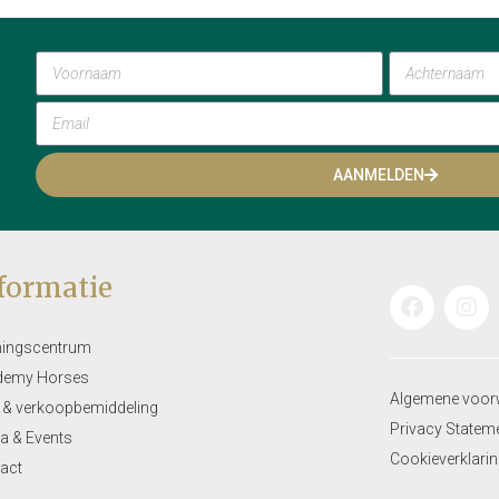
AANMELDEN
formatie
ningscentrum
demy Horses
Algemene voor
 & verkoopbemiddeling
Privacy Statem
a & Events
Cookieverklari
act