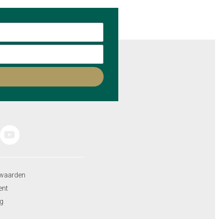
waarden
ent
ng