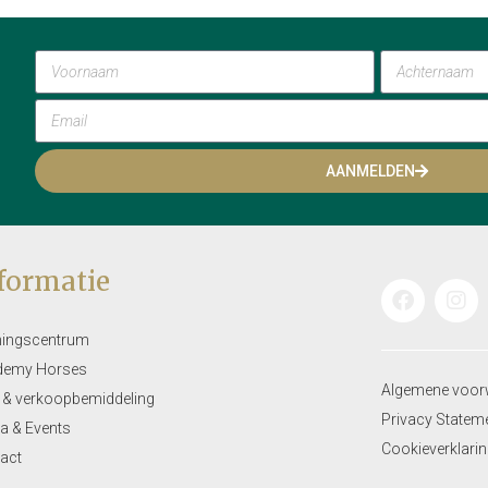
AANMELDEN
formatie
ningscentrum
demy Horses
Algemene voor
 & verkoopbemiddeling
Privacy Statem
a & Events
Cookieverklari
act