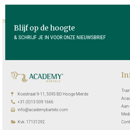
News overview
Blijf op de hoogte
& SCHRIJF JE IN VOOR ONZE NIEUWSBRIEF
In
Trai
Koestraat 9-11, 5095 BD Hooge Mierde
Aca
+31 (0)13 509 1666
Aan-
info@academybartels.com
Medi
Kvk: 17131292
Cont