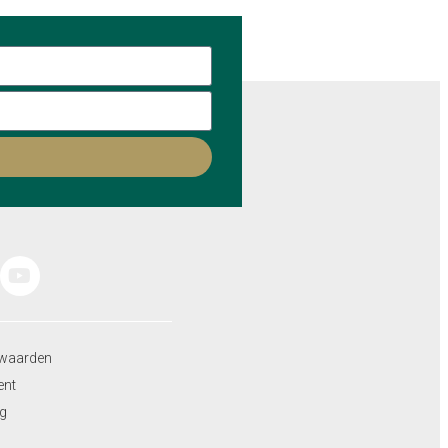
waarden
ent
ng