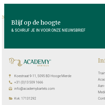
News overview
Blijf op de hoogte
& SCHRIJF JE IN VOOR ONZE NIEUWSBRIEF
In
Trai
Koestraat 9-11, 5095 BD Hooge Mierde
Aca
+31 (0)13 509 1666
Aan-
info@academybartels.com
Medi
Kvk: 17131292
Cont